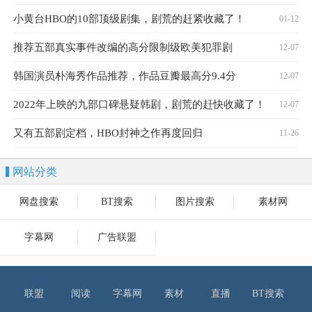
小黄台HBO的10部顶级剧集，剧荒的赶紧收藏了！
01-12
推荐五部真实事件改编的高分限制级欧美犯罪剧
12-07
韩国演员朴海秀作品推荐，作品豆瓣最高分9.4分
12-07
2022年上映的九部口碑悬疑韩剧，剧荒的赶快收藏了！
12-07
又有五部剧定档，HBO封神之作再度回归
11-26
网站分类
网盘搜索
BT搜索
图片搜索
素材网
字幕网
广告联盟
联盟
阅读
字幕网
素材
直播
BT搜索